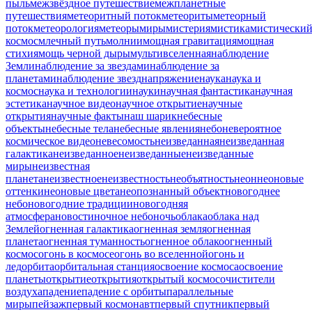
пыль
межзвёздное путешествие
межпланетные
путешествия
метеоритный поток
метеориты
метеорный
поток
метеорология
метеоры
миры
мистерия
мистика
мистически
космос
млечный путь
молнии
мощная гравитация
мощная
стихия
мощь черной дыры
мультивселенная
наблюдение
Земли
наблюдение за звездами
наблюдение за
планетами
наблюдение звезд
напряжение
наука
наука и
космос
наука и технологии
науки
научная фантастика
научная
эстетика
научное видео
научное открытие
научные
открытия
научные факты
наш шарик
небесные
объекты
небесные тела
небесные явления
небо
невероятное
космическое видео
невесомость
неизведанная
неизведанная
галактика
неизведанное
неизведанные
неизведанные
миры
неизвестная
планета
неизвестное
неизвестность
необъятность
неон
неоновые
оттенки
неоновые цвета
неопознанный объект
новогоднее
небо
новогодние традиции
новогодняя
атмосфера
новости
ночное небо
ночь
облака
облака над
Землей
огненная галактика
огненная земля
огненная
планета
огненная туманность
огненное облако
огненный
космос
огонь в космосе
огонь во вселенной
огонь и
лед
орбита
орбитальная станция
освоение космоса
освоение
планеты
открытие
открытия
открытый космос
очистители
воздуха
падение
падение с орбиты
параллельные
миры
пейзаж
первый космонавт
первый спутник
первый