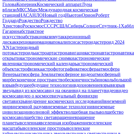
Голова
Коперник
Космический аппарат
Луна
вблизи
МКС
Марс
Международная космическая
станция
НАСА
НЛО
Новый год
Ньютон
Орион
Роберт
Годдард
Рождество
Рождество
Христово
Роскосмос
СССР
США
Сибирь
Солнце
Спутник-1
Хаббл
Гагарин
абстрактное
искусство
абстракция
азимут
аккреционный
диск
аккреция
анимация
апокалипсис
астероид
астероид 2024
XN1
астероидный
поток
астероиды
астроарт
астронавигация
астронавт
астронавтика
открытия
астрономические снимки
астрономические
явления
астрономический календарь
астрономический
объект
астрофизика
астрофотография
атмосфера
атмосфера
Венеры
атмосфера Земли
атмосферное видео
атмосферный
мир
бесконечное пространство
бесконечность
биноколь
большой
взрыв
будущее
будущие технологии
вдохновение
взрыв
взрыв
звезды
вид из космоса
вид на океан
вид на планету
видео
видео
космоса
видео о космосе
визуальный фон
вихри
света
вихрь
внедрение космических исследований
внеземной
мир
внеземной разум
внеземные технологии
внеземные
цивилизации
волновой эффект
волшебная пыль
волшебство
космоса
волшебство света
вращение
вращение
планеты
вселенная
вселенная изображение
вселенские
масштабы
вселенские просторы
вселенские
тайны
вспышка
вспышка звезды
вспышка света
вспышки в