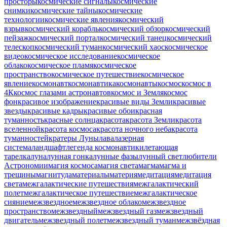
просторы
космические сигналы
космические
снимки
космические тайны
космические
технологии
космические явления
космический
взрыв
космический корабль
космический обзор
космический
пейзаж
космический портал
космический танец
космический
телескоп
космический туман
космический хаос
космическое
видео
космическое исследование
космическое
облако
космическое пламя
космическое
пространство
космическое путешествие
космическое
явление
космонавт
космонавтика
космонавты
космос
космос в
4К
космос глазами астронавтов
космос и Земля
космос
фон
красивое изображение
красивые виды Земли
красивые
звезды
красивые кадры
красивые обои
красная
туманность
красные солнца
красота
красота Земли
красота
вселенной
красота космоса
красота ночного неба
красота
туманностей
кратеры Луны
лава
лазерная
система
ландшафт
легенда космонавтики
летающая
тарелка
луна
лунная гонка
лунные фазы
лунный свет
любители
Астрономии
магия космоса
магия света
магма
магма и
трещины
магнитуда
материалы
материя
медитация
медитация
света
межгалактические путешествия
межгалактический
полет
межгалактическое путешествие
межгалактическое
сияние
межзвездное
межзвездное облако
межзвездное
пространство
межзвездный
межзвездный газ
межзвездный
двигатель
межзвездный полет
межзвездный туман
межзвёздная