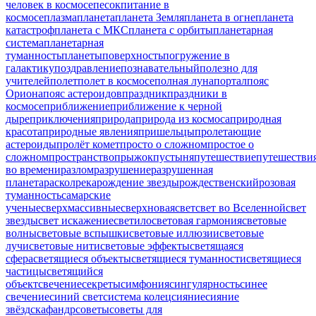
человек в космосе
песок
питание в
космосе
плазма
планета
планета Земля
планета в огне
планета
катастроф
планета с МКС
планета с орбиты
планетарная
система
планетарная
туманность
планеты
поверхность
погружение в
галактику
поздравление
познавательный
полезно для
учителей
полет
полет в космосе
полная луна
портал
пояс
Ориона
пояс астероидов
праздник
праздники в
космосе
приближение
приближение к черной
дыре
приключения
природа
природа из космоса
природная
красота
природные явления
пришельцы
пролетающие
астероиды
пролёт комет
просто о сложном
простое о
сложном
пространство
прыжок
пустыня
путешествие
путешестви
во времени
разлом
разрушение
разрушенная
планета
раскол
река
рождение звезды
рождественский
розовая
туманность
самарские
ученые
сверхмассивные
сверхновая
свет
свет во Вселенной
свет
звезды
свет искажение
светило
световая гармония
световые
волны
световые вспышки
световые иллюзии
световые
лучи
световые нити
световые эффекты
светящаяся
сфера
светящиеся объекты
светящиеся туманности
светящиеся
частицы
светящийся
объект
свечение
секреты
симфония
сингулярность
синее
свечение
синий свет
система колец
сияние
сияние
звёзд
скафандр
советы
советы для