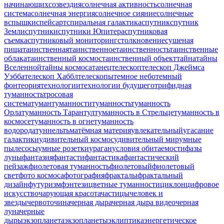
начинающих
созвездия
солнечная активность
солнечная
система
солнечная энергия
солнечное сияние
солнечные
вспышки
спейсарт
спиральная галактика
спутник
спутник
Земли
спутники
спутники Юпитера
спутниковая
съемка
спутниковый мониторинг
столкновение
сушеная
пища
таинственная
таинственное
таинственность
таинственные
облака
таинственный космос
таинственный объект
тайна
тайны
Вселенной
тайны космоса
танец
телескоп
телескоп Джеймса
Уэбба
телескоп Хаббл
телескопы
темное небо
темный
фон
теория
технологии
технологии будущего
трифидная
туманность
тросовая
система
туман
туманности
туманность
туманность
Орла
туманность Тарантул
туманность в Стрельце
туманность в
космосе
туманность в огне
туманность
водорода
туннель
тьма
тёмная материя
увлекательный
угасание
галактики
удивительный космос
удивительный мир
умные
пылесосы
умные розетки
ураган
условия обитаемости
фазы
луны
фантазия
фантасти
фантастика
фантастический
пейзаж
фиолетовая туманность
фиолетовый
фиолетовый
свет
фото космоса
фотография
фракталы
фрактальный
дизайн
футуризм
фэнтези
цветные туманности
циклон
цифровое
искусство
чарующая красота
частицы
человек и
звезды
червоточина
черная дыра
черная дыра видео
черная
луна
черные
дыры
экзопланета
экзопланеты
эклиптика
энергетическое