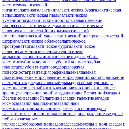
космосе
вулкан
газовый
гигант
галактика
галактики
галактическая буря
галактическая
вспышка
галактическая пыль
галактическая
туманность
галактические просторы
галактические
процессы
галактические туманности
галактические
явления
галактический вихрь
галактический
полет
галактический хаос
галактический центр
галактический
шторм
галактическое облако
галактическое
пространство
галактическое чудо
галактическое
явление
гармония вселенной
герой
гибель
мира
гиперскорость
гипнотическое видео
глубина
космоса
глубины космоса
глубокий космос
голубая
планета
голубой гигант
город
горы
горячая
поверхность
гравитация
графика
далекая
далекая
планета
далекие миры
дальние миры
дальний космос
движение
света
диптих
документальный
драма
другой мир
дюны
еда
космонавтов
желтый
жизнь космонавтов
завораживающее
зрелище
завораживающий
загадка
загадка Вселенной
загадки
Вселенной
загадки Галактики
загадки галактик
загадки
космоса
загадочная планета
загадочный
космос
закат
залипательно
звезда
звезда в огне
звезда и
галактики
звездное пространство
звездное рождение
звездные
пейзажи
звездные
поля
звездообразование
звездопад
звезды
звезды в ночи
звезды и