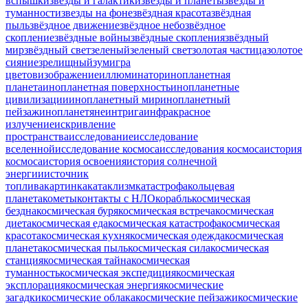
вспышки
звезды и галактики
звезды и планеты
звезды и
туманности
звезды на фоне
звёздная красота
звёздная
пыль
звёздное движение
звёздное небо
звёздное
скопление
звёздные войны
звёздные скопления
звёздный
мир
звёздный свет
зеленый
зеленый свет
золотая частица
золотое
сияние
зрелищный
зум
игра
цветов
изображение
иллюминатор
инопланетная
планета
инопланетная поверхность
инопланетные
цивилизации
инопланетный мир
инопланетный
пейзаж
инопланетяне
интрига
инфракрасное
излучение
искривление
пространства
исследование
исследование
вселенной
исследование космоса
исследования космоса
история
космоса
история освоения
история солнечной
энергии
источник
топлива
картинка
катаклизм
катастрофа
кольцевая
планета
кометы
контакты с НЛО
корабль
космическая
бездна
космическая буря
космическая встреча
космическая
диета
космическая еда
космическая катастрофа
космическая
красота
космическая кухня
космическая одежда
космическая
планета
космическая пыль
космическая сила
космическая
станция
космическая тайна
космическая
туманность
космическая экспедиция
космическая
эксплорация
космическая энергия
космические
загадки
космические облака
космические пейзажи
космические