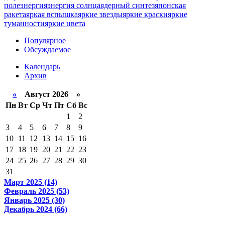
поле
энергия
энергия солнца
ядерный синтез
японская
ракета
яркая вспышка
яркие звезды
яркие краски
яркие
туманности
яркие цвета
Популярное
Обсуждаемое
Календарь
Архив
«
Август 2026 »
Пн
Вт
Ср
Чт
Пт
Сб
Вс
1
2
3
4
5
6
7
8
9
10
11
12
13
14
15
16
17
18
19
20
21
22
23
24
25
26
27
28
29
30
31
Март 2025 (14)
Февраль 2025 (53)
Январь 2025 (30)
Декабрь 2024 (66)