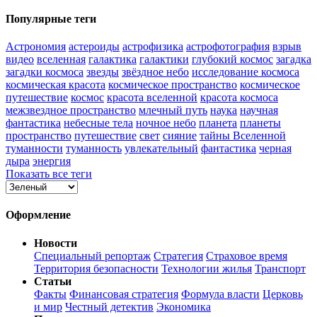
Популярные теги
Астрономия
астероиды
астрофизика
астрофотография
взрыв
видео
вселенная
галактика
галактики
глубокий космос
загадка
загадки космоса
звезды
звёздное небо
исследование космоса
космическая красота
космическое пространство
космическое
путешествие
космос
красота вселенной
красота космоса
межзвездное пространство
млечный путь
наука
научная
фантастика
небесные тела
ночное небо
планета
планеты
пространство
путешествие
свет
сияние
тайны Вселенной
туманности
туманность
увлекательный
фантастика
черная
дыра
энергия
Показать все теги
Оформление
Новости
Специальный репортаж
Стратегия
Страховое время
Территория безопасности
Технологии жилья
Транспорт
Статьи
Факты
Финансовая стратегия
Формула власти
Церковь
и мир
Честный детектив
Экономика