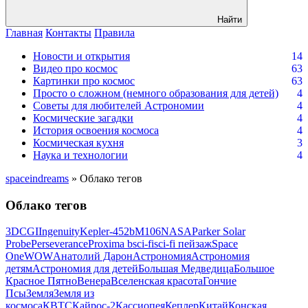
Найти
Главная
Контакты
Правила
Новости и открытия
14
Видео про космос
63
Картинки про космос
63
Просто о сложном (немного образования для детей)
4
Советы для любителей Астрономии
4
Космические загадки
4
История освоения космоса
4
Космическая кухня
3
Наука и технологии
4
spaceindreams
» Облако тегов
Облако тегов
3D
CGI
Ingenuity
Kepler-452b
M106
NASA
Parker Solar
Probe
Perseverance
Proxima b
sci-fi
sci-fi пейзаж
Space
One
WOW
Анатолий Дарон
Астрономия
Астрономия
детям
Астрономия для детей
Большая Медведица
Большое
Красное Пятно
Венера
Вселенская красота
Гончие
Псы
Земля
Земля из
космоса
КВТС
Кайрос-2
Кассиопея
Кеплер
Китай
Конская